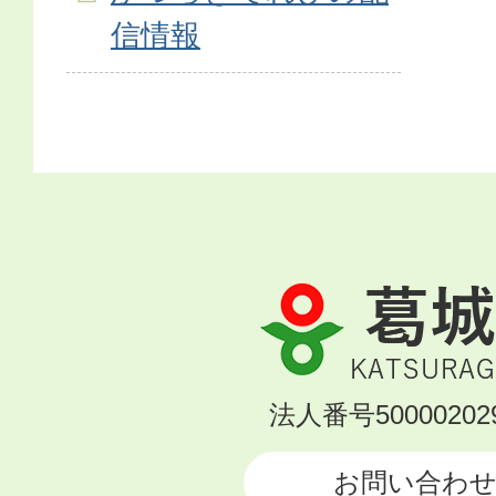
信情報
葛
城
市
KATSURAGI
法人番号500002029
CITY
お問い合わ