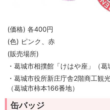
(価格) 各400円
(色) ピンク、赤
(販売場所)
・葛城市相撲館「けはや座」（葛城
・葛城市役所新庄庁舎2階商工観
（葛城市柿本166番地）
缶バッジ