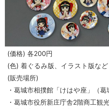
(価格) 各200円
(色) 着ぐるみ版、イラスト版など
(販売場所)
・葛城市相撲館「けはや座」（葛城
・葛城市役所新庄庁舎2階商工観