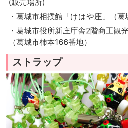
(販売場所)
・葛城市相撲館「けはや座」（葛城
・葛城市役所新庄庁舎2階商工観
（葛城市柿本166番地）
ストラップ