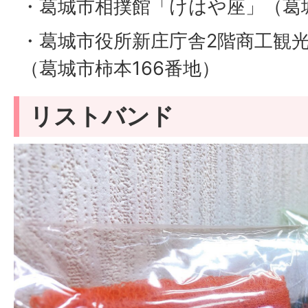
・葛城市相撲館「けはや座」（葛城
・葛城市役所新庄庁舎2階商工観
（葛城市柿本166番地）
リストバンド