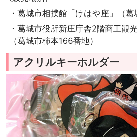
・葛城市相撲館「けはや座」（葛城
・葛城市役所新庄庁舎2階商工観
（葛城市柿本166番地）
アクリルキーホルダー