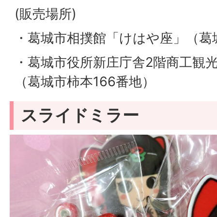
(販売場所)
・葛城市相撲館「けはや座」（葛城
・葛城市役所新庄庁舎2階商工観
（葛城市柿本166番地）
スライドミラー