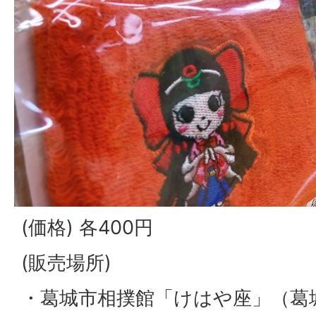
(価格) 各400円
(販売場所)
・葛城市相撲館「けはや座」（葛城