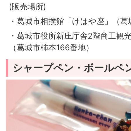
(販売場所)
・葛城市相撲館「けはや座」（葛城
・葛城市役所新庄庁舎2階商工観
（葛城市柿本166番地）
シャープペン・ボールペ