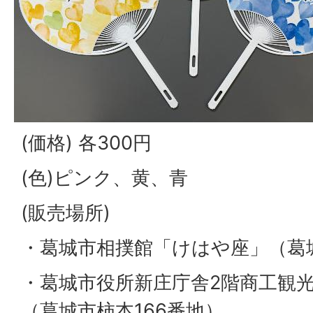
(価格) 各300円
(色)ピンク、黄、青
(販売場所)
・葛城市相撲館「けはや座」（葛城
・葛城市役所新庄庁舎2階商工観
（葛城市柿本166番地）