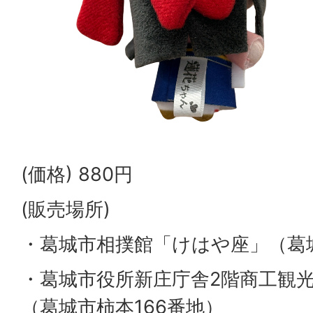
(価格) 880円
(販売場所)
・葛城市相撲館「けはや座」（葛城
・葛城市役所新庄庁舎2階商工観
（葛城市柿本166番地）