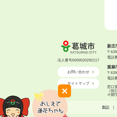
葛
新庄
城
〒63
市
電話番号
KATSURAGI
法人番号5000020292117
CITY
當麻
お問い合わせ
〒63
電話番号
サイトマップ
窓口受
×
（祝
※開
翻訳