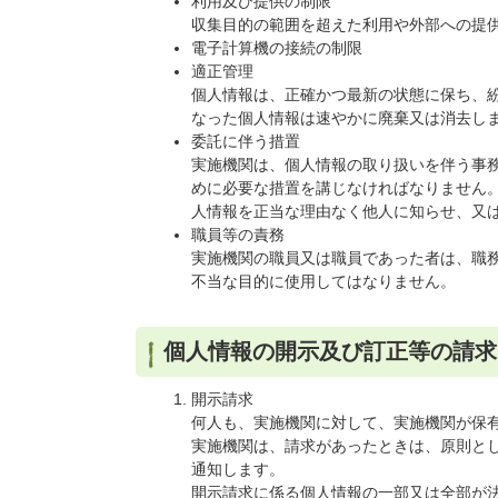
利用及び提供の制限
収集目的の範囲を超えた利用や外部への提
電子計算機の接続の制限
適正管理
個人情報は、正確かつ最新の状態に保ち、
なった個人情報は速やかに廃棄又は消去し
委託に伴う措置
実施機関は、個人情報の取り扱いを伴う事
めに必要な措置を講じなければなりません
人情報を正当な理由なく他人に知らせ、又
職員等の責務
実施機関の職員又は職員であった者は、職
不当な目的に使用してはなりません。
個人情報の開示及び訂正等の請求
開示請求
何人も、実施機関に対して、実施機関が保
実施機関は、請求があったときは、原則とし
通知します。
開示請求に係る個人情報の一部又は全部が