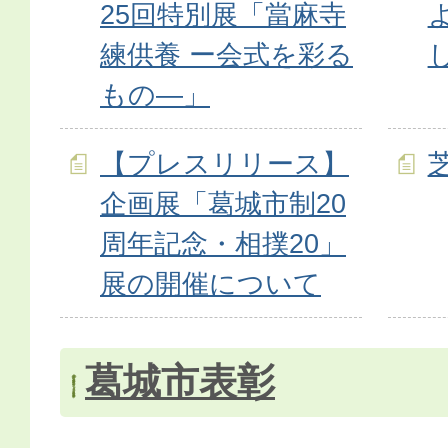
25回特別展「當麻寺
練供養 ー会式を彩る
もの―」
【プレスリリース】
企画展「葛城市制20
周年記念・相撲20」
展の開催について
葛城市表彰