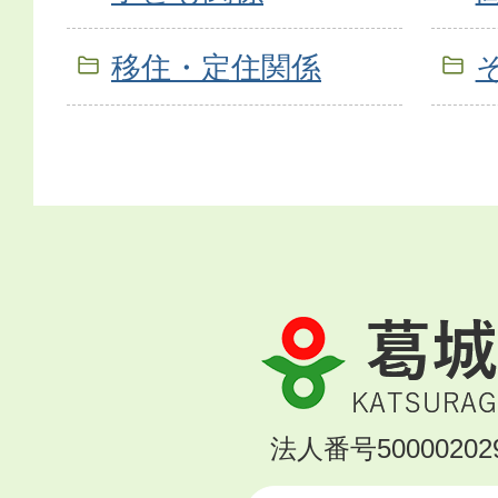
移住・定住関係
葛
城
市
KATSURAGI
法人番号500002029
CITY