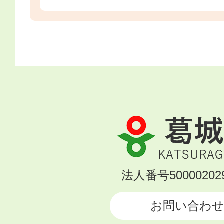
葛
城
市
KATSURAGI
法人番号500002029
CITY
お問い合わ