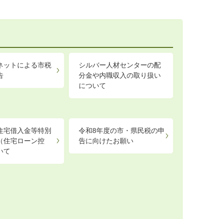
ネットによる市税
シルバー人材センターの配
告
分金や内職収入の取り扱い
について
住宅借入金等特別
令和8年度の市・県民税の申
（住宅ローン控
告に向けたお願い
いて