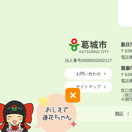
葛
新庄
城
〒63
市
電話番号
KATSURAGI
法人番号5000020292117
CITY
當麻
お問い合わせ
〒63
電話番号
サイトマップ
窓口受
×
（祝
※開
翻訳