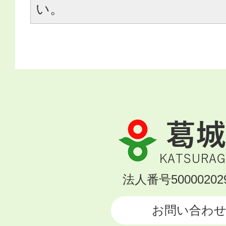
い。
葛
城
市
KATSURAGI
法人番号500002029
CITY
お問い合わ