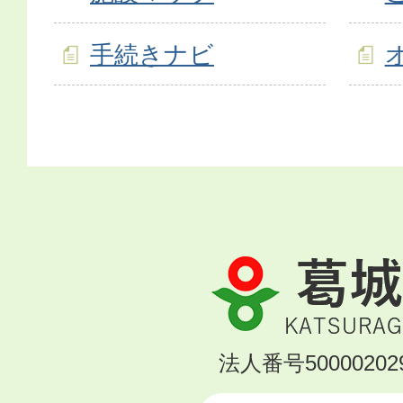
手続きナビ
葛
城
市
KATSURAGI
法人番号500002029
CITY