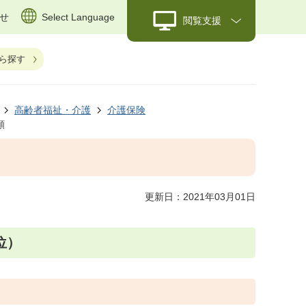
せ
Select Language
閲覧支援
ら探す
高齢者福祉・介護
介護保険
額
更新日：2021年03月01日
位）