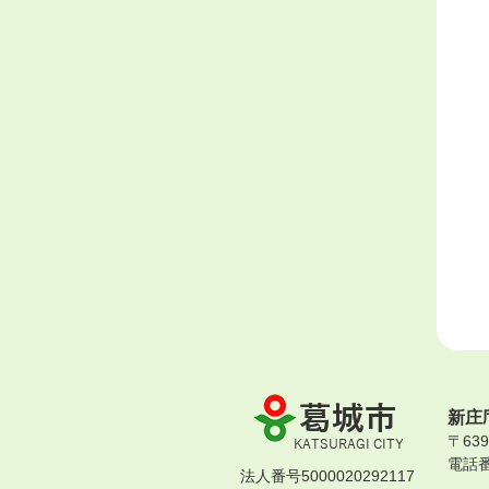
葛
新庄
城
〒63
市
電話番号
KATSURAGI
法人番号5000020292117
CITY