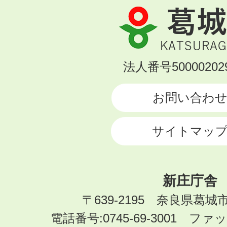
葛
城
市
KATSURAGI
法人番号500002029
CITY
お問い合わ
サイトマッ
新庄庁舎
〒639-2195 奈良県葛城
電話番号:0745-69-3001 ファック