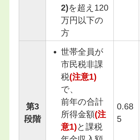
2)
を超え120
万円以下の
方
世帯全員が
市民税非課
税
(注意1)
で、
前年の合計
第3
0.68
所得金額
(注
段階
5
意1)
と課税
年金収入額