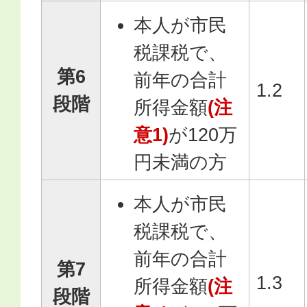
本人が市民
税課税で、
第6
前年の合計
1.2
段階
所得金額
(注
意1)
が120万
円未満の方
本人が市民
税課税で、
前年の合計
第7
1.3
所得金額
(注
段階