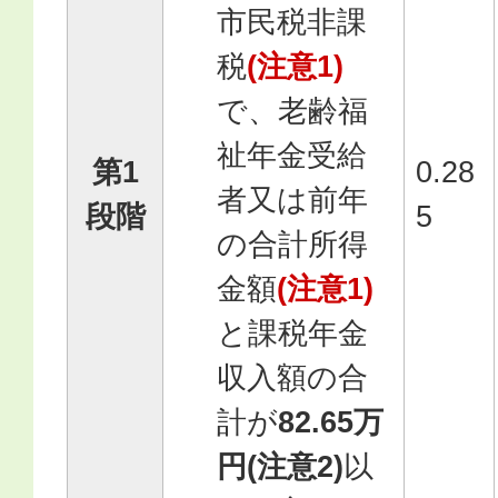
市民税非課
税
(注意1)
で、老齢福
祉年金受給
第1
0.28
者又は前年
段階
5
の合計所得
金額
(注意1)
と課税年金
収入額の合
計が
82.65万
円(注意2)
以