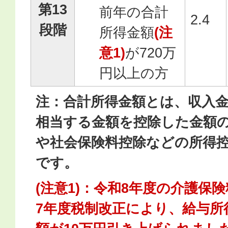
第13
前年の合計
2.4
段階
所得金額
(注
意1)
が720万
円以上の方
注：合計所得金額とは、収入
相当する金額を控除した金額
や社会保険料控除などの所得
です。
(注意1)：令和8年度の介護保
7年度税制改正により、給与所