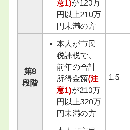
意1)
が120万
円以上210万
円未満の方
本人が市民
税課税で、
前年の合計
第8
1.5
所得金額
(注
段階
意1)
が210万
円以上320万
円未満の方