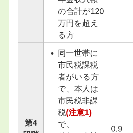
の合計が120
万円を超え
る方
同一世帯に
市民税課税
者がいる方
で、本人は
市民税非課
税
(注意1)
第4
で、
0.9