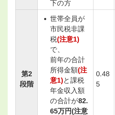
下の方
世帯全員が
市民税非課
税
(注意1)
で、
前年の合計
所得金額
(注
第2
0.48
意1)
と課税
段階
5
年金収入額
の合計が
82.
65万円(注意