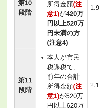
第10
所得金額
(注
1.9
段階
意1)
が
420万
円以上520万
円未満の方
(注意4)
本人が市民
税課税で、
前年の合計
第11
2.1
所得金額
(注
段階
意1)
が520万
円以上620万