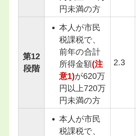
円未満の方
本人が市民
税課税で、
前年の合計
第12
2.3
所得金額
(注
段階
意1)
が620万
円以上720万
円未満の方
本人が市民
税課税で、