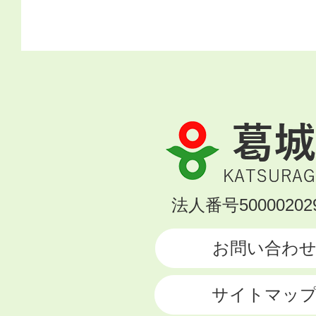
葛
城
市
KATSURAGI
法人番号500002029
CITY
お問い合わ
サイトマッ