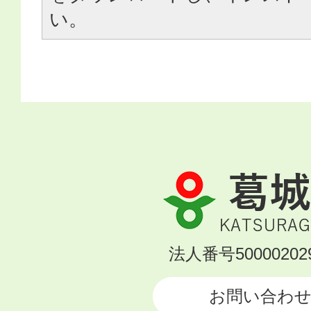
い。
葛
城
市
KATSURAGI
法人番号500002029
CITY
お問い合わ