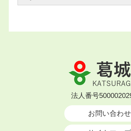
葛
城
市
KATSURAGI
法人番号500002029
CITY
お問い合わ