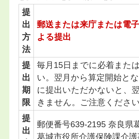
提
出
郵送または来庁または電子
方
よる提出
法
提
毎月15日までに必着また
出
い。翌月から算定開始とな
期
に提出いただかないと、
限
きません。ご注意くださ
提
郵便番号639-2195 奈良
出
葛城市役所介護保険課介護