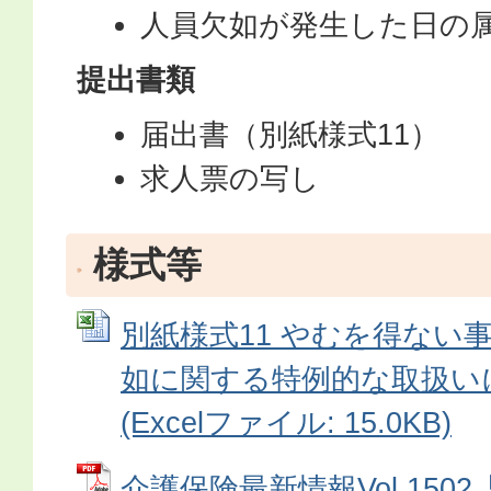
人員欠如が発生した日の
提出書類
届出書（別紙様式11）
求人票の写し
様式等
別紙様式11 やむを得ない
如に関する特例的な取扱い
(Excelファイル: 15.0KB)
介護保険最新情報Vol.15