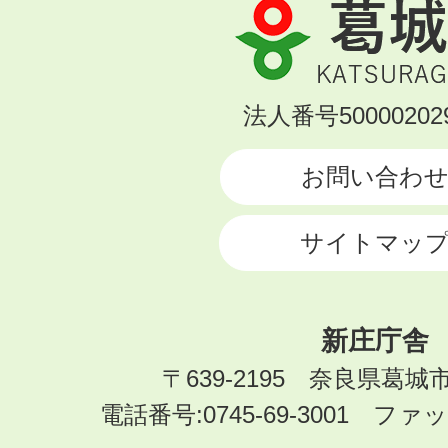
葛
城
市
KATSURAGI
法人番号500002029
CITY
お問い合わ
サイトマッ
新庄庁舎
〒639-2195 奈良県葛城
電話番号:0745-69-3001 ファック