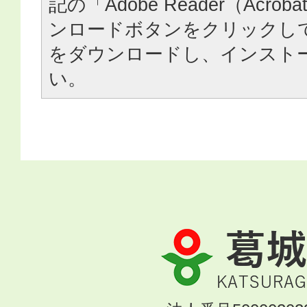
記の「Adobe Reader（Acrob
ンロードボタンをクリックし
をダウンロードし、インスト
い。
葛
城
市
KATSURAGI