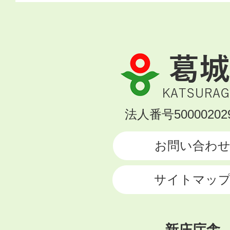
葛
城
市
KATSURAGI
法人番号500002029
CITY
お問い合わ
サイトマッ