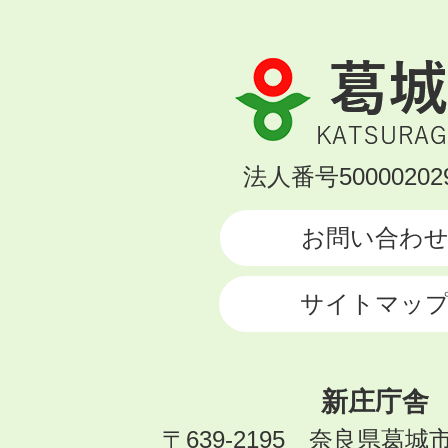
葛
城
市
KATSURAGI
法人番号500002029
CITY
お問い合わ
サイトマッ
新庄庁舎
〒639-2195 奈良県葛城