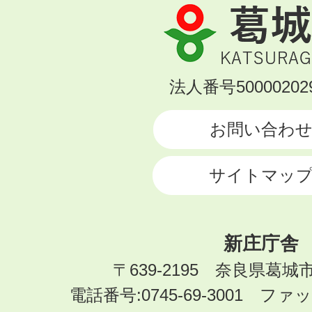
葛
城
市
KATSURAGI
法人番号500002029
CITY
お問い合わ
サイトマッ
新庄庁舎
〒639-2195 奈良県葛城
電話番号:0745-69-3001 ファック