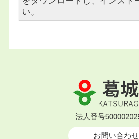
をダウンロードし、インスト
い。
葛
城
市
KATSURAGI
法人番号500002029
CITY
お問い合わ