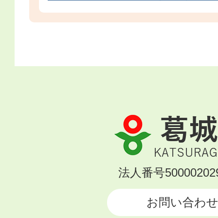
葛
城
市
KATSURAGI
法人番号500002029
CITY
お問い合わ