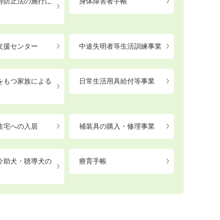
待防止法の施行に
身体障害者手帳
支援センター
中途失明者等生活訓練事業
をもつ家族による
日常生活用具給付等事業
住宅への入居
補装具の購入・修理事業
介助犬・聴導犬の
療育手帳