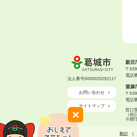
葛
新庄
城
〒63
市
電話番号
KATSURAGI
法人番号5000020292117
CITY
當麻
お問い合わせ
〒63
電話番号
サイトマップ
窓口受
×
（祝
※開
翻訳