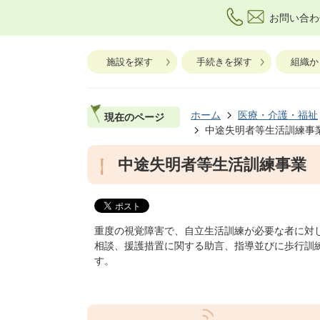
お問い合わ
施設を探す
手続きを探す
組織か
ホーム
医療・介護・福祉
現在のページ
中途失明者等生活訓練事
中途失明者等生活訓練事業
重度の視覚障害で、自立生活訓練が必要な者に対
相談、援護措置に関する助言、指導並びに歩行訓
す。