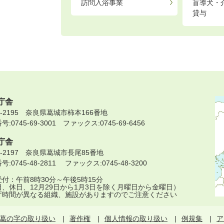
訪問入浴事業
盲導犬・
貸与
庁舎
9-2195 奈良県葛城市柿本166番地
:0745-69-3001 ファックス:0745-69-6456
庁舎
9-2197 奈良県葛城市長尾85番地
:0745-48-2811 ファックス:0745-48-3200
付：午前8時30分～午後5時15分
日、休日、12月29日から1月3日を除く月曜日から金曜日）
庁時間が異なる組織、施設がありますのでご注意ください
葛の字の取り扱い
著作権
個人情報の取り扱い
例規集
ア