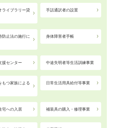
オライブラリー貸
手話通訳者の設置
待防止法の施行に
身体障害者手帳
支援センター
中途失明者等生活訓練事業
をもつ家族による
日常生活用具給付等事業
住宅への入居
補装具の購入・修理事業