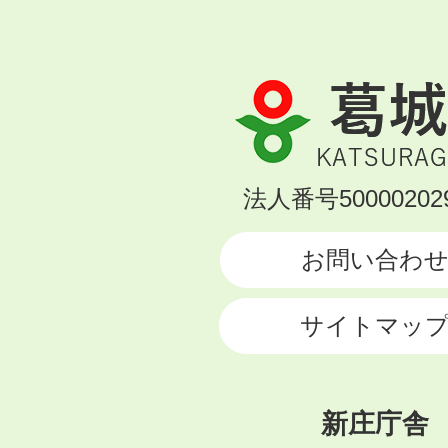
葛
城
市
KATSURAGI
法人番号500002029
CITY
お問い合わ
サイトマッ
新庄庁舎