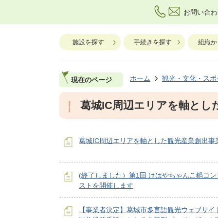
お問い合わ
施設を探す
手続きを探す
組織か
ホーム
観光・文化・スポ
現在のページ
葛城IC周辺エリアを軸とし
葛城IC周辺エリアを軸とした観光産業創出事
(終了しました）第1回 けはやちゃんこ鍋コン
ストを開催します
【事業者決定】葛城市多言語観光ウェブサイ