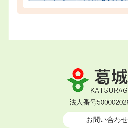
葛
城
市
KATSURAGI
法人番号500002029
CITY
お問い合わ