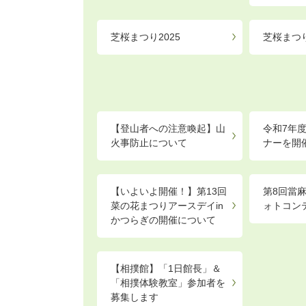
芝桜まつり2025
芝桜まつり
【登山者への注意喚起】山
令和7年
火事防止について
ナーを開
【いよいよ開催！】第13回
第8回當
菜の花まつりアースデイin
ォトコン
かつらぎの開催について
【相撲館】「1日館長」＆
「相撲体験教室」参加者を
募集します