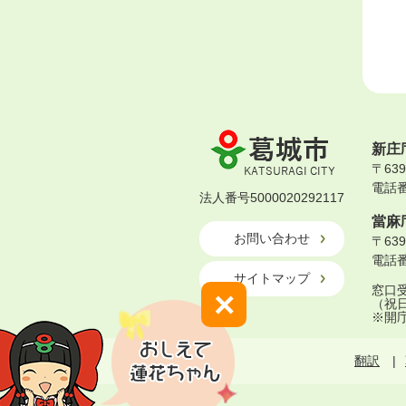
葛
新庄
城
〒63
市
電話番号
KATSURAGI
法人番号5000020292117
CITY
當麻
お問い合わせ
〒63
電話番号
サイトマップ
窓口受
×
（祝
※開
翻訳