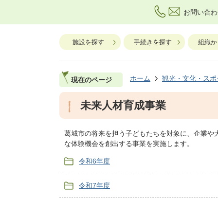
お問い合わ
施設を探す
手続きを探す
組織か
ホーム
観光・文化・スポ
現在のページ
未来人材育成事業
葛城市の将来を担う子どもたちを対象に、企業や
な体験機会を創出する事業を実施します。
令和6年度
令和7年度