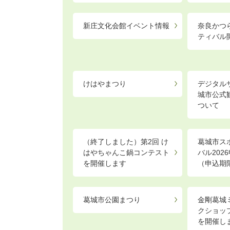
新庄文化会館イベント情報
奈良かつ
ティバル
けはやまつり
デジタル
城市公式
ついて
（終了しました）第2回 け
葛城市ス
はやちゃんこ鍋コンテスト
バル202
を開催します
（申込期
葛城市公園まつり
金剛葛城
クショッ
を開催し