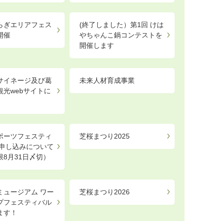
らぎエリアフェス
(終了しました）第1回 けは
開催
やちゃんこ鍋コンテストを
開催します
サイネージ及び葛
未来人材育成事業
観光webサイトに
ポーツフェスティ
芝桜まつり2025
6申し込みについて
限8月31日〆切）
ミュージアム ワー
芝桜まつり2026
プフェスティバル
ます！