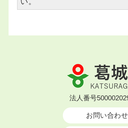
い。
葛
城
市
KATSURAGI
法人番号500002029
CITY
お問い合わ