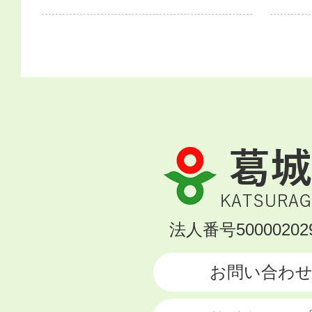
葛
城
市
KATSURAGI
法人番号500002029
CITY
お問い合わ