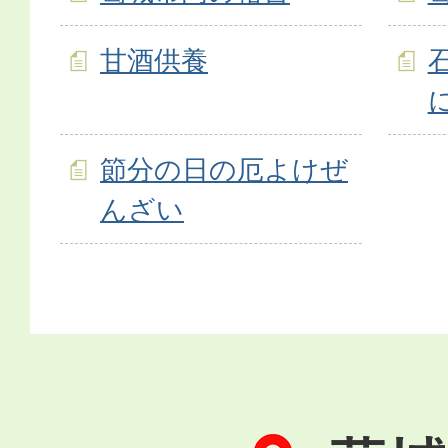
甘酒供養
節分の日の厄よけぜ
んざい