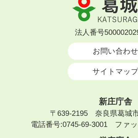
葛
城
市
KATSURAGI
法人番号500002029
CITY
お問い合わ
サイトマッ
新庄庁舎
〒639-2195 奈良県葛城
電話番号:0745-69-3001 ファック