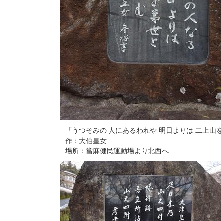
「うつそみの 人にあるわれや 明日よりは 二上山
作：大伯皇女
場所：當麻健民運動場より北西へ