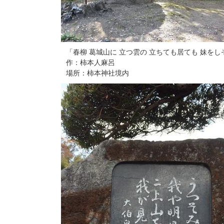
「春柳 葛城山に 立つ雲の 立ちても居ても 妹をし
作：柿本人麻呂
場所：柿本神社境内