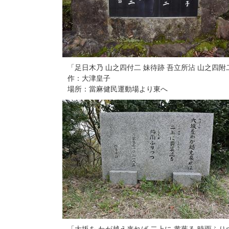
「足日木乃 山之四付二 妹待跡 吾立所沾 山之四附
作：大津皇子
場所：當麻健民運動場より東へ