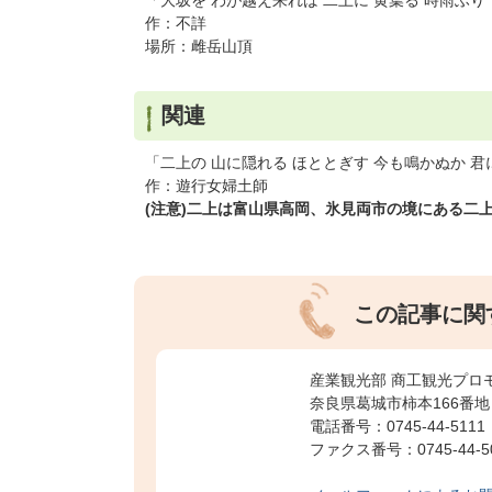
「大坂を わが越え来れば 二上に 黄葉る 時雨ふり
作：不詳
場所：雌岳山頂
関連
「二上の 山に隠れる ほととぎす 今も鳴かぬか 
作：遊行女婦土師
(注意)二上は富山県高岡、氷見両市の境にある二
この記事に関
産業観光部 商工観光プロ
奈良県葛城市柿本166番地
電話番号：0745-44-5111
ファクス番号：0745-44-5