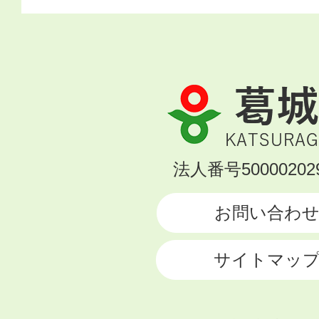
葛
城
市
KATSURAGI
法人番号500002029
CITY
お問い合わ
サイトマッ