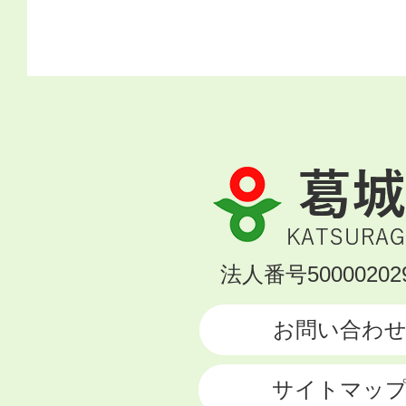
葛
城
市
KATSURAGI
法人番号500002029
CITY
お問い合わ
サイトマッ