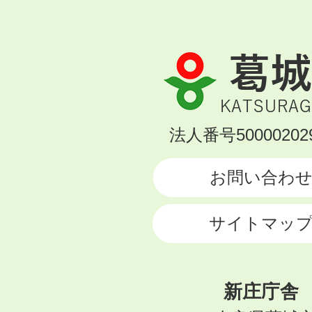
葛
城
市
KATSURAGI
法人番号500002029
CITY
お問い合わ
サイトマッ
新庄庁舎