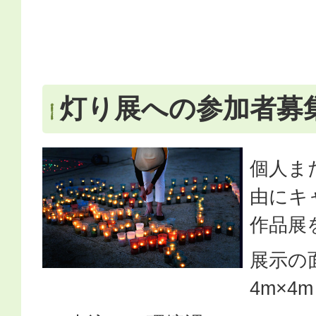
灯り展への参加者募
個人ま
由にキ
作品展
展示の
4m×4m