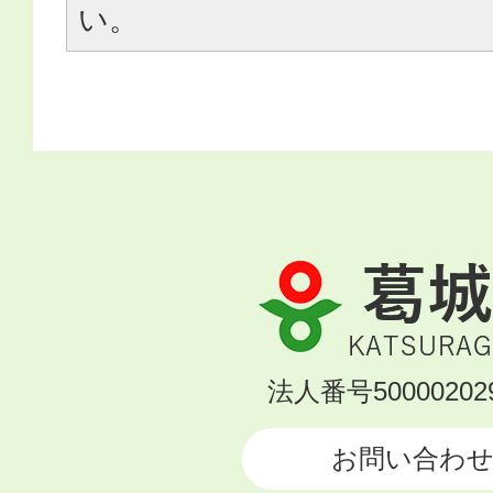
い。
葛
城
市
KATSURAGI
法人番号500002029
CITY
お問い合わ