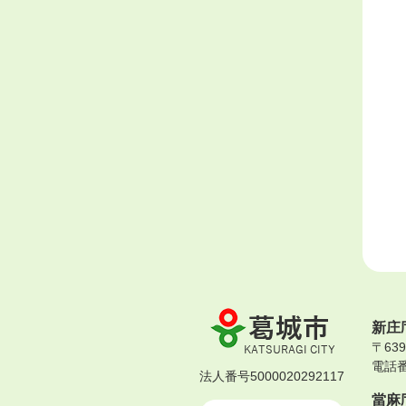
葛
新庄
城
〒63
市
電話番号
KATSURAGI
法人番号5000020292117
CITY
當麻