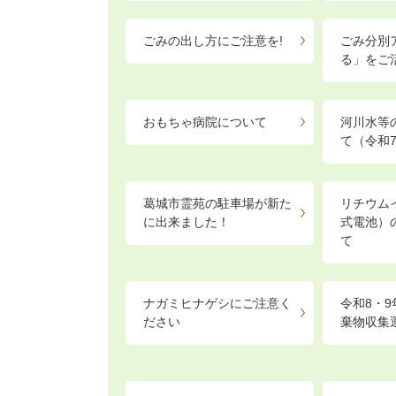
ごみの出し方にご注意を!
ごみ分別
る」をご
おもちゃ病院について
河川水等
て（令和
葛城市霊苑の駐車場が新た
リチウム
に出来ました！
式電池）
て
ナガミヒナゲシにご注意く
令和8・
ださい
棄物収集