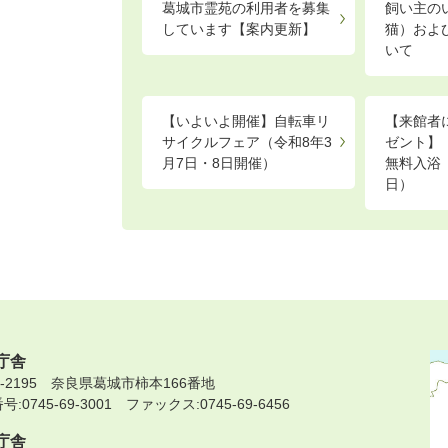
葛城市霊苑の利用者を募集
飼い主の
しています【案内更新】
猫）およ
いて
【いよいよ開催】自転車リ
【来館者
サイクルフェア（令和8年3
ゼント】
月7日・8日開催）
無料入浴（
日）
庁舎
9-2195 奈良県葛城市柿本166番地
:0745-69-3001 ファックス:0745-69-6456
庁舎