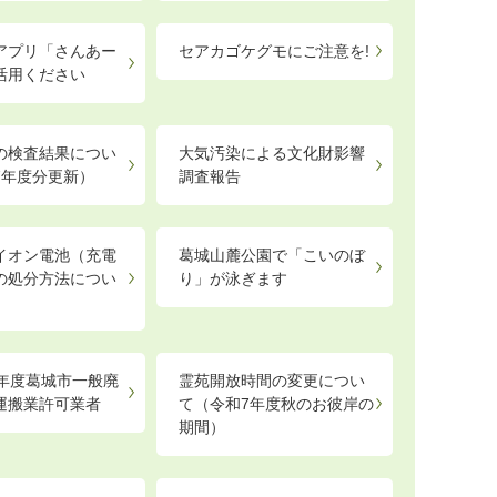
アプリ「さんあー
セアカゴケグモにご注意を!
活用ください
の検査結果につい
大気汚染による文化財影響
7年度分更新）
調査報告
イオン電池（充電
葛城山麓公園で「こいのぼ
の処分方法につい
り」が泳ぎます
9年度葛城市一般廃
霊苑開放時間の変更につい
運搬業許可業者
て（令和7年度秋のお彼岸の
期間）