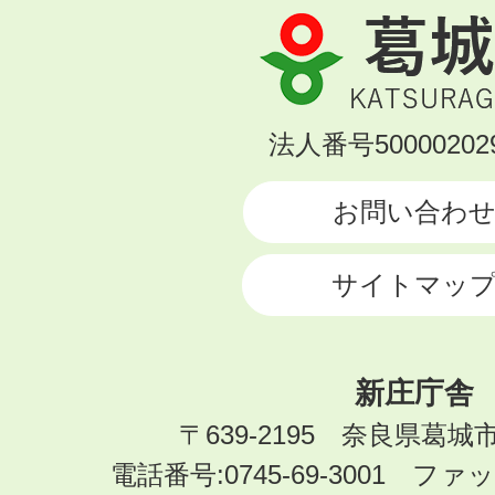
葛
城
市
KATSURAGI
法人番号500002029
CITY
お問い合わ
サイトマッ
新庄庁舎
〒639-2195 奈良県葛城
電話番号:0745-69-3001 ファック