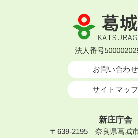
葛
城
市
KATSURAGI
法人番号500002029
CITY
お問い合わ
サイトマッ
新庄庁舎
〒639-2195 奈良県葛城