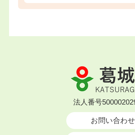
葛
城
市
KATSURAGI
法人番号500002029
CITY
お問い合わ