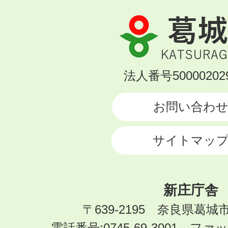
葛
城
市
KATSURAGI
法人番号500002029
CITY
お問い合わ
サイトマッ
新庄庁舎
〒639-2195 奈良県葛城
電話番号:0745-69-3001 ファック