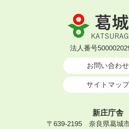
葛
城
市
KATSURAGI
法人番号500002029
CITY
お問い合わ
サイトマッ
新庄庁舎
〒639-2195 奈良県葛城