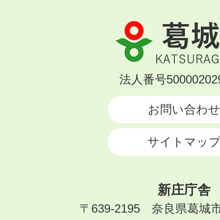
葛
城
市
KATSURAGI
法人番号500002029
CITY
お問い合わ
サイトマッ
新庄庁舎
〒639-2195 奈良県葛城