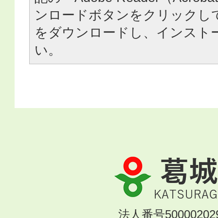
ンロードボタンをクリックし
をダウンロードし、インスト
い。
葛
城
市
KATSURAGI
法人番号500002029