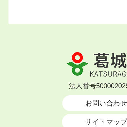
葛
城
市
KATSURAGI
法人番号500002029
CITY
お問い合わ
サイトマッ