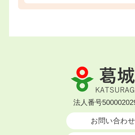
葛
城
市
KATSURAGI
法人番号500002029
CITY
お問い合わ