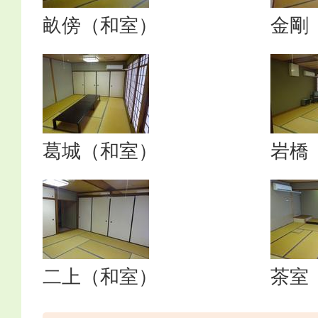
畝傍（和室）
金剛
葛城（和室）
岩橋
二上（和室）
茶室