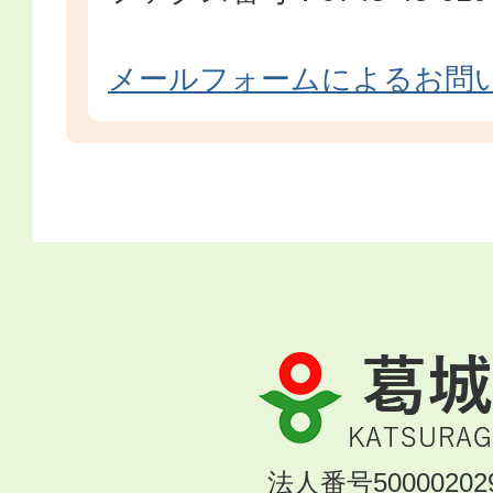
メールフォームによるお問
葛
城
市
KATSURAGI
法人番号500002029