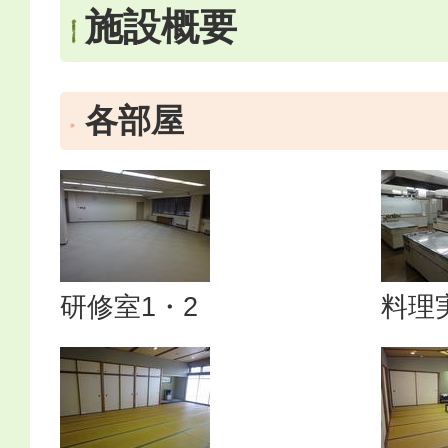
施設概要
各部屋
研修室1・2
料理