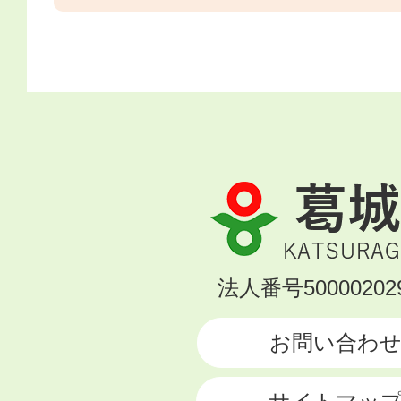
葛
城
市
KATSURAGI
法人番号500002029
CITY
お問い合わ