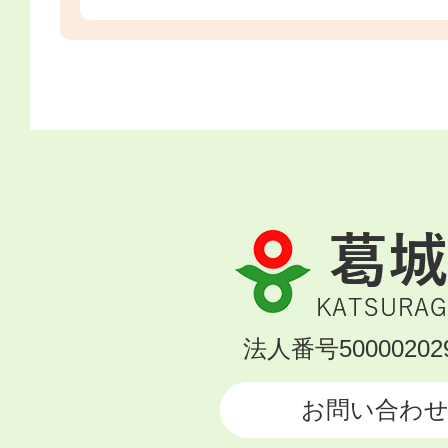
葛
城
市
KATSURAGI
法人番号500002029
CITY
お問い合わ