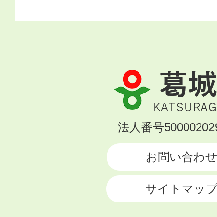
葛
城
市
KATSURAGI
法人番号500002029
CITY
お問い合わ
サイトマッ